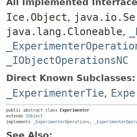
All Implemented Interface
Ice.Object
,
java.io.Se
java.lang.Cloneable
,
_
_ExperimenterOperatio
_IObjectOperationsNC
Direct Known Subclasses:
_ExperimenterTie
,
Expe
public abstract class 
Experimenter
extends 
IObject
implements 
_ExperimenterOperations
, 
_ExperimenterOper
See Also: