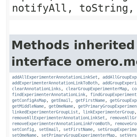
notifyAll, toString,
Methods inherited
interface omero.m
addAllExperimenterAnnotationLinkSet
,
addAllGroupExp
addExperimenterAnnotationLinkToBoth
,
addGroupExperi
clearAnnotationLinks
,
clearGroupExperimenterMap
,
co
findExperimenterAnnotationLink
,
findGroupExperiment
getConfigAsMap
,
getEmail
,
getFirstName
,
getGroupExp
getMiddleName
,
getOmeName
,
getPrimaryGroupExperimen
linkedExperimenterGroupList
,
linkExperimenterGroup
removeAllExperimenterAnnotationLinkSet
,
removeAllGr
removeExperimenterAnnotationLinkFromBoth
,
removeGro
setConfig
,
setEmail
,
setFirstName
,
setGroupExperime
setOmeName
,
setPrimaryGroupExperimenterMap
,
setVers