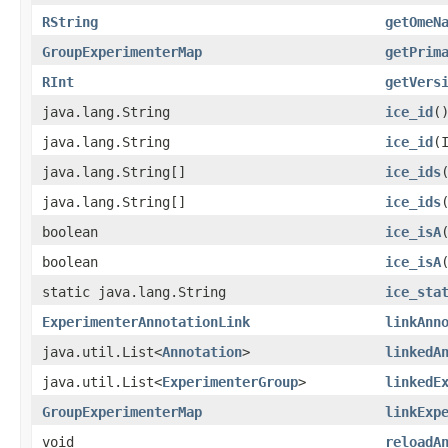
RString
getOmeN
GroupExperimenterMap
getPrim
RInt
getVers
java.lang.String
ice_id
(
java.lang.String
ice_id
​
java.lang.String[]
ice_ids
java.lang.String[]
ice_ids
boolean
ice_isA
boolean
ice_isA
static java.lang.String
ice_sta
ExperimenterAnnotationLink
linkAnn
java.util.List<
Annotation
>
linkedA
java.util.List<
ExperimenterGroup
>
linkedE
GroupExperimenterMap
linkExp
void
reloadA