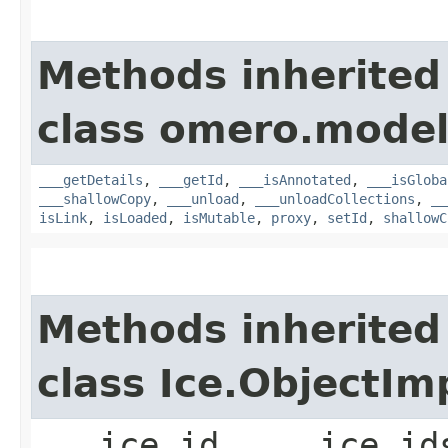
Methods inherited
class omero.model
___getDetails
,
___getId
,
___isAnnotated
,
___isGloba
___shallowCopy
,
___unload
,
___unloadCollections
,
__
isLink
,
isLoaded
,
isMutable
,
proxy
,
setId
,
shallowC
Methods inherited
class Ice.ObjectIm
___ice_id, ___ice_id