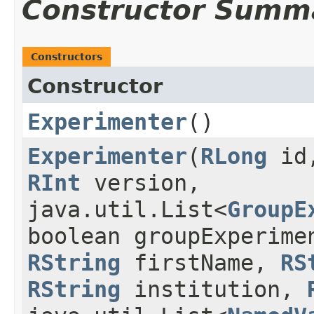
Constructor Summ
Constructors
Constructor
Experimenter
()
Experimenter
​(
RLong
id
RInt
version,
java.util.List<
GroupE
boolean groupExperim
RString
firstName,
RS
RString
institution,