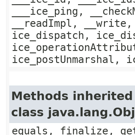
___ice_ping, __check
__readImpl, __write,
ice_dispatch, ice_di
ice_operationAttribu
ice_postUnmarshal, i
Methods inherited
class java.lang.Ob
equals, finalize, ge