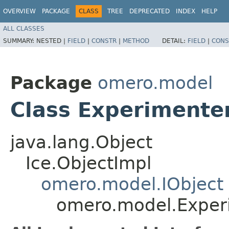
OVERVIEW
PACKAGE
CLASS
TREE
DEPRECATED
INDEX
HELP
ALL CLASSES
SUMMARY:
NESTED |
FIELD
|
CONSTR
|
METHOD
DETAIL:
FIELD
|
CONS
Package
omero.model
Class Experimente
java.lang.Object
Ice.ObjectImpl
omero.model.IObject
omero.model.Exper