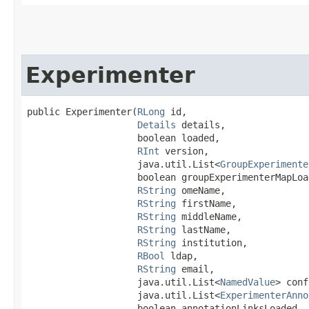
Experimenter
public Experimenter​(
RLong
 id,

Details
 details,

                    boolean loaded,

RInt
 version,

                    java.util.List<
GroupExperimente
                    boolean groupExperimenterMapLoad
RString
 omeName,

RString
 firstName,

RString
 middleName,

RString
 lastName,

RString
 institution,

RBool
 ldap,

RString
 email,

                    java.util.List<
NamedValue
> conf
                    java.util.List<
ExperimenterAnno
                    boolean annotationLinksLoaded,
