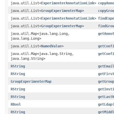
java.util.List<
ExperimenterAnnotationLink
>
copyAnn
java.util.List<
GroupExperimenterMap
>
copyGro
java.util.List<
ExperimenterAnnotationLink
>
findExp
java.util.List<
GroupExperimenterMap
>
findGro
java.util.Map<java.lang.Long,​
getAnno
java.lang.Long>
java.util.List<
NamedValue
>
getConf
java.util.Map<java.lang.String,​
getConf
java.lang.String>
RString
getEmai
RString
getFirs
GroupExperimenterMap
getGrou
RString
getInst
RString
getLast
RBool
getLdap
RString
getMidd