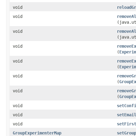
void
reloadG
void
removeA
(java.u
void
removeA
(java.u
void
removeE
(
Experi
void
removeE
(
Experi
void
removeG
(
GroupE
void
removeG
(
GroupE
void
setConf
void
setEmai
void
setFirs
GroupExperimenterMap
setGrou