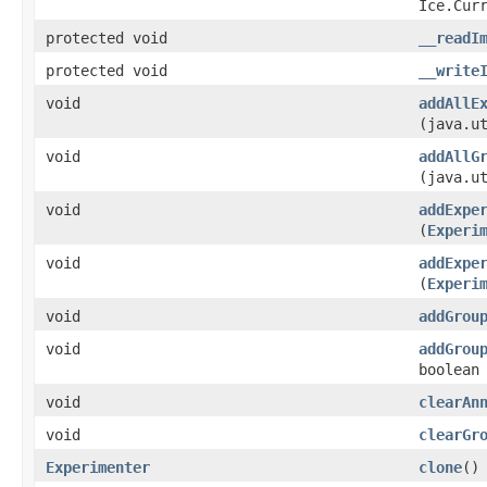
Ice.Cur
protected void
__readI
protected void
__write
void
addAllE
(java.u
void
addAllG
(java.u
void
addExpe
(
Experi
void
addExpe
(
Experi
void
addGrou
void
addGrou
boolean
void
clearAn
void
clearGr
Experimenter
clone
()