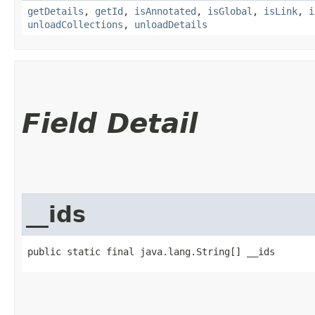
getDetails
,
getId
,
isAnnotated
,
isGlobal
,
isLink
,
i
unloadCollections
,
unloadDetails
Field Detail
__ids
public static final java.lang.String[] __ids