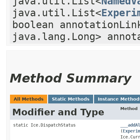
java.util.List<
NamedV
java.util.List<
Experi
boolean annotationLin
java.lang.Long> annot
Method Summary
All Methods
Static Methods
Instance Method
Method
Modifier and Type
static Ice.DispatchStatus
___addA
(
Experi
Ice.Cur