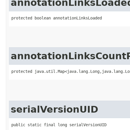
annotationLinksLoade
protected boolean annotationLinksLoaded
annotationLinksCoun
protected java.util.Map<java.lang.Long,​java.lang.L
serialVersionUID
public static final long serialVersionUID