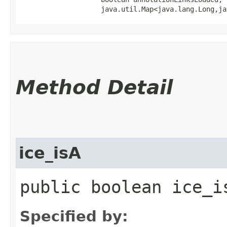
                    java.util.Map<java.lang.Long,​j
Method Detail
ice_isA
public boolean ice_i
Specified by: