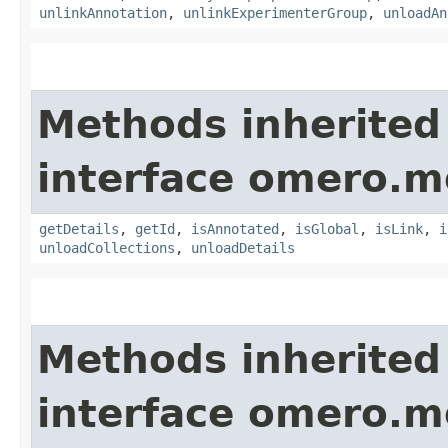
unlinkAnnotation
,
unlinkExperimenterGroup
,
unloadAn
Methods inherited
interface omero.m
getDetails
,
getId
,
isAnnotated
,
isGlobal
,
isLink
,
i
unloadCollections
,
unloadDetails
Methods inherited
interface omero.m