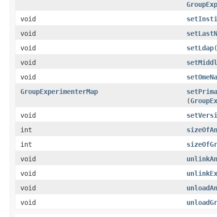
GroupEx
void
setInst
void
setLast
void
setLdap
​
void
setMidd
void
setOmeN
GroupExperimenterMap
setPrim
(
GroupE
void
setVers
int
sizeOfA
int
sizeOfG
void
unlinkA
void
unlinkE
void
unloadA
void
unloadG