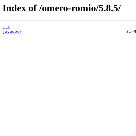
Index of /omero-romio/5.8.5/
../
javadoc/