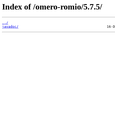
Index of /omero-romio/5.7.5/
../
javadoc/