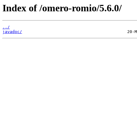
Index of /omero-romio/5.6.0/
../
javadoc/